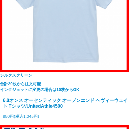
シルクスクリーン
合計20枚から注文可能
インクジェットに変更の場合は10枚からOK
6.0オンス オーセンティック オープンエンド ヘヴィーウェイ
ト Tシャツ/UnitedAthle4500
950円(税込1,045円)