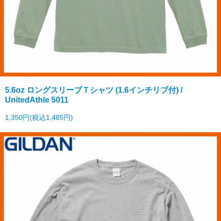
5.6oz ロングスリーブＴシャツ (1.6インチリブ付) /
UnitedAthle 5011
1,350円(税込1,485円)