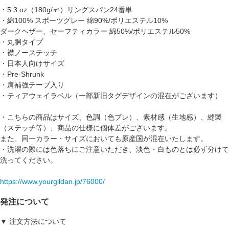
・5.3 oz（180g/㎡）リングスパン24番単
・綿100% スポーツグレー 綿90%/ポリエステル10%
ダークヘザー、セーフティカラー 綿50%/ポリエステル50%
・丸胴タイプ
・襟ノーステッチ
・日本人向けサイズ
・Pre-Shrunk
・肩補強テープ入り
・ティアウェイラベル（一部新旧タグデザインの混在がございます）
・こちらの商品はサイズ、色調（色ブレ）、素材感（生地感）、縫製
（ステッチ等）、商品の仕様に個体差がございます。
また、同一カラー・サイズにおいても原産国が混在いたします。
・洗濯の際には色落ちにご注意いただき、淡色・白ものとは必ず分けて
洗ってください。
https://www.yourgildan.jp/76000/
発注について
▼ 注文方法について