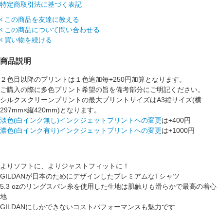
特定商取引法に基づく表記
この商品を友達に教える
この商品について問い合わせる
買い物を続ける
商品説明
２色目以降のプリントは１色追加毎+250円加算となります。
ご購入の際に多色プリント希望の旨を備考部分にご明記ください。
シルクスクリーンプリントの最大プリントサイズはA3縦サイズ(横
297mm×縦420mm)となります。
淡色(白インク無し)インクジェットプリントへの変更
は+400円
濃色(白インク有り)インクジェットプリントへの変更
は+1000円
よりソフトに、よりジャストフィットに！
GILDANが日本のためにデザインしたプレミアムなTシャツ
5.3 ozのリングスパン糸を使用した生地は肌触りも滑らかで最高の着心
地
GILDANにしかできないコストパフォーマンスも魅力です