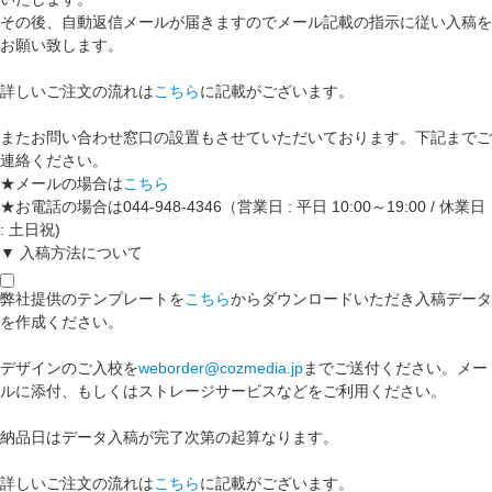
その後、自動返信メールが届きますのでメール記載の指示に従い入稿を
お願い致します。
詳しいご注文の流れは
こちら
に記載がございます。
またお問い合わせ窓口の設置もさせていただいております。下記までご
連絡ください。
★メールの場合は
こちら
★お電話の場合は044-948-4346（営業日 : 平日 10:00～19:00 / 休業日
: 土日祝)
▼ 入稿方法について
弊社提供のテンプレートを
こちら
からダウンロードいただき入稿データ
を作成ください。
デザインのご入校を
weborder@cozmedia.jp
までご送付ください。メー
ルに添付、もしくはストレージサービスなどをご利用ください。
納品日はデータ入稿が完了次第の起算なります。
詳しいご注文の流れは
こちら
に記載がございます。