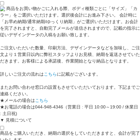
商品をお買い物かごに入れる際、ボディ種類ごとに「サイズ」「カ
ラー」をご選択いただけます。選択後会計にお進み下さい。 会計時に
「お早め納期/通常納期/ゆっくり納期」がご選択いただけます。お会計
を完了されますと、自動完了メールが送信されますので、記載の指示に
従いデザインデータの入稿をお願い致します。
ご注文いただいた数量、印刷方法、デザインデータなどを加味し、ご注
文より１営業日以内に弊社スタッフよりお見積、納期を返送させていた
だきます。お客様による承諾後、作業開始となり納品となります。
詳しいご注文の流れは
こちら
に記載がございます。
またお問い合わせ窓口の設置もさせていただいております。下記までご
連絡ください。
★メールの場合は
こちら
★お電話の場合は044-948-4346（営業日 : 平日 10:00～19:00 / 休業日
: 土日祝)
▼ 見積について
商品をご購入いただき、納期の選択をしていただきますと、会計が完了
いたします。