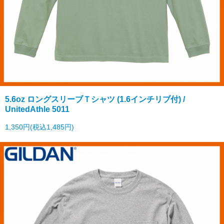
5.6oz ロングスリーブＴシャツ (1.6インチリブ付) /
UnitedAthle 5011
1,350円(税込1,485円)