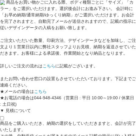
商品をお買い物かごに入れる際、ボディ種類ごとに「サイズ」「カ
ラー」をご選択いただけます。選択後会計にお進み下さい。 会計時に
「お早め納期/通常納期/ゆっくり納期」がご選択いただけます。お会計
を完了されますと、自動完了メールが送信されますので、記載の指示に
従いデザインデータの入稿をお願い致します。
ご注文いただいた数量、印刷方法、デザインデータなどを加味し、ご注
文より１営業日以内に弊社スタッフよりお見積、納期を返送させていた
だきます。お客様による承諾後、作業開始となり納品となります。
詳しいご注文の流れは
こちら
に記載がございます。
またお問い合わせ窓口の設置もさせていただいております。下記までご
連絡ください。
★メールの場合は
こちら
★お電話の場合は044-948-4346（営業日 : 平日 10:00～19:00 / 休業日
: 土日祝)
▼ 見積について
商品をご購入いただき、納期の選択をしていただきますと、会計が完了
いたします。