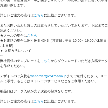
その後、自動返信メールが届きますのでメール記載の指示に従い入稿を
お願い致します。
詳しいご注文の流れは
こちら
に記載がございます。
またお問い合わせ窓口の設置もさせていただいております。下記までご
連絡ください。
★メールの場合は
こちら
★お電話の場合は044-948-4346（営業日 : 平日 10:00～19:00 / 休業日
: 土日祝)
▼ 入稿方法について
弊社提供のテンプレートを
こちら
からダウンロードいただき入稿データ
を作成ください。
デザインのご入校を
weborder@cozmedia.jp
までご送付ください。メー
ルに添付、もしくはストレージサービスなどをご利用ください。
納品日はデータ入稿が完了次第の起算なります。
詳しいご注文の流れは
こちら
に記載がございます。