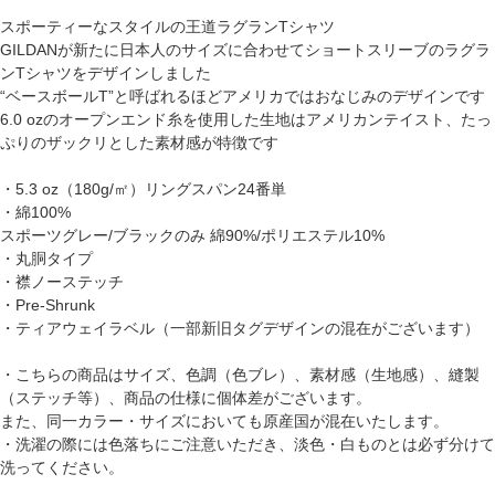
スポーティーなスタイルの王道ラグランTシャツ
GILDANが新たに日本人のサイズに合わせてショートスリーブのラグラ
ンTシャツをデザインしました
“ベースボールT”と呼ばれるほどアメリカではおなじみのデザインです
6.0 ozのオープンエンド糸を使用した生地はアメリカンテイスト、たっ
ぷりのザックリとした素材感が特徴です
・5.3 oz（180g/㎡）リングスパン24番単
・綿100%
スポーツグレー/ブラックのみ 綿90%/ポリエステル10%
・丸胴タイプ
・襟ノーステッチ
・Pre-Shrunk
・ティアウェイラベル（一部新旧タグデザインの混在がございます）
・こちらの商品はサイズ、色調（色ブレ）、素材感（生地感）、縫製
（ステッチ等）、商品の仕様に個体差がございます。
また、同一カラー・サイズにおいても原産国が混在いたします。
・洗濯の際には色落ちにご注意いただき、淡色・白ものとは必ず分けて
洗ってください。