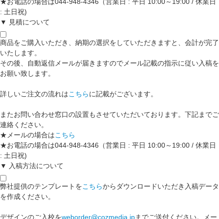
★お電話の場合は044-948-4346（営業日 : 平日 10:00～19:00 / 休業日
: 土日祝)
▼ 見積について
商品をご購入いただき、納期の選択をしていただきますと、会計が完了
いたします。
その後、自動返信メールが届きますのでメール記載の指示に従い入稿を
お願い致します。
詳しいご注文の流れは
こちら
に記載がございます。
またお問い合わせ窓口の設置もさせていただいております。下記までご
連絡ください。
★メールの場合は
こちら
★お電話の場合は044-948-4346（営業日 : 平日 10:00～19:00 / 休業日
: 土日祝)
▼ 入稿方法について
弊社提供のテンプレートを
こちら
からダウンロードいただき入稿データ
を作成ください。
デザインのご入校を
weborder@cozmedia.jp
までご送付ください。メー